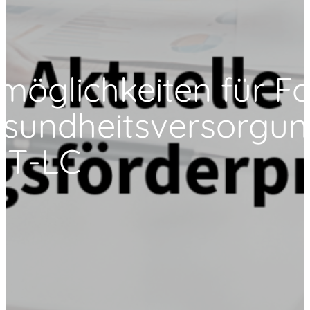
rmöglichkeiten für 
esundheitsversorgung
ET-LC