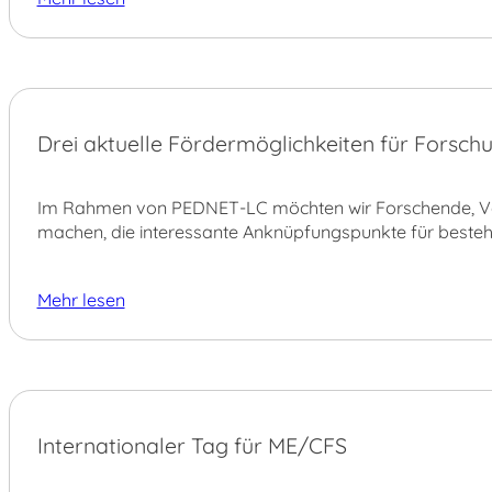
10.
Drei aktuelle Fördermöglichkeiten für Forsch
JUNI
Im Rahmen von PEDNET-LC möchten wir Forschende, Ver
machen, die interessante Anknüpfungspunkte für beste
Mehr lesen
12.
Internationaler Tag für ME/CFS
MAI