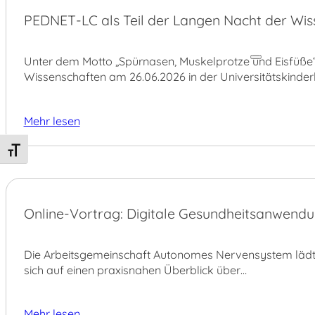
27.
PEDNET-LC als Teil der Langen Nacht der Wis
JUNI
Unter dem Motto „Spürnasen, Muskelprotze und Eisfüße
Wissenschaften am 26.06.2026 in der Universitätskinder
Mehr lesen
Schrift vergrößern
23.
Online-Vortrag: Digitale Gesundheitsanwend
JUNI
Die Arbeitsgemeinschaft Autonomes Nervensystem lädt am
sich auf einen praxisnahen Überblick über…
Mehr lesen