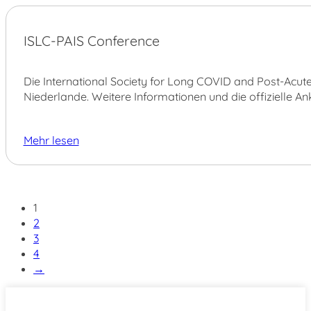
21.
ISLC-PAIS Conference
APR.
Die International Society for Long COVID and Post-Acute
Niederlande. Weitere Informationen und die offizielle A
Mehr lesen
1
2
3
4
→