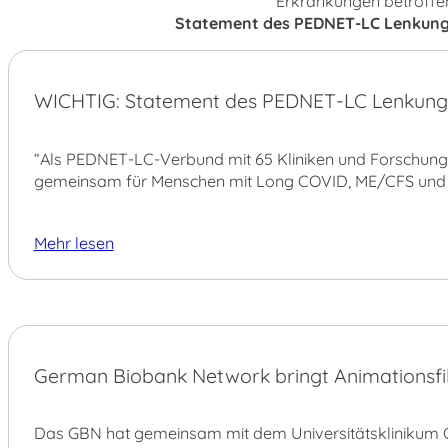
Erkrankungen betroffe
Statement des PEDNET-LC Lenkung
03.
WICHTIG: Statement des PEDNET-LC Lenkung
AUG.
“Als PEDNET-LC-Verbund mit 65 Kliniken und Forschungs
gemeinsam für Menschen mit Long COVID, ME/CFS und 
Mehr lesen
22.
German Biobank Network bringt Animationsfil
JULI
Das GBN hat gemeinsam mit dem Universitätsklinikum 