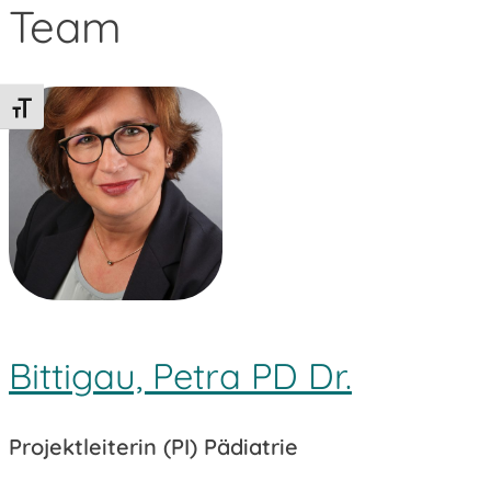
Team
Schrift vergrößern
Bittigau, Petra PD Dr.
Projektleiterin (PI) Pädiatrie